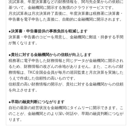
次試算表、年度決算書などの財務情報を、関与先企業からの依頼に
基づいて、金融機関に開示する無償のクラウドサービスです。
月次試算表は月次決算終了直後に、年度決算書は税務署に決算書・
申告書を電子申告した直後に、自動的に金融機関に開示されます。
●決算書・申告書提供の事務負担を軽減します
決算書・申告書のコピーを用意し、金融機関に郵送・持参する手間
が無くなります。
●貴社に対する金融機関からの信頼が向上します
税務署に電子申告した財務情報と同じデータが金融機関に開示され
るため、財務情報の改ざんの余地がありません。また、これらの財
務情報は、TKC全国会会員が毎月の巡回監査と月次決算を実施した
うえで作成した信頼性の高いものです。
信頼度の高い財務情報の開示が、貴社に対する金融機関からの信頼
を向上させます。
●早期の融資判断につながります
自社の最新の経営状況を金融機関にタイムリーに開示できます。こ
のことが、金融機関とのより深い対話や、早期の融資判断につなが
ります。