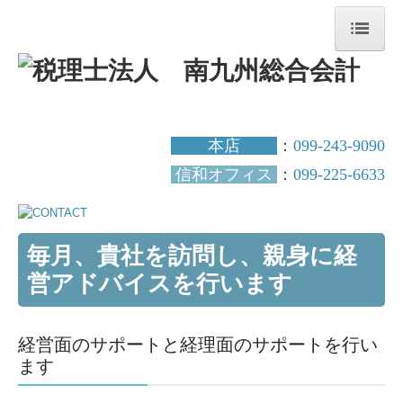
ホーム
事務所案内
本店
：
099-243-9090
当事務所の強み
信和オフィス
：
099-225-6633
スタッフ紹介
お客様の声
毎月、貴社を訪問し、親身に経
サービス案内
営アドバイスを行います
税務会計
経営面のサポートと経理面のサポートを行い
自計化・デジタル化支援
ます
創業支援