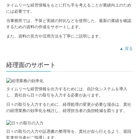
タイムリーな経営情報をもとに打ち手を考えることが業績向上のため
キャリアアップ
には必要です。
当事務所では、予算と実績の対比などを使用した、最新の業績を確認
数字で見る働き方
するための資料の作成をサポートします。
待遇・福利厚生
また、資料の見方や活用方法を丁寧にご説明します。
募集要項
▲ 戻る
NEWS
経理面のサポート
お問合せ
タイムリーな経営情報を出力するためには、自計化システムを導入
個人情報保護方針
し、貴社自ら日々の取引を入力する必要があります。
日々の取引を入力するために、経理処理の変更が必要な場合は、貴社
の経理業務の効率化を検討し、経理担当者の負担軽減を図ります。
日々の取引の入力や証憑書の整理等を、貴社が自ら行えるよう、巡回
監査担当者がご指導します。