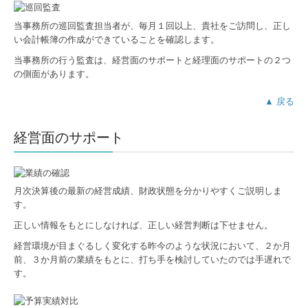
経営支援
当事務所の巡回監査担当者が、毎月１回以上、貴社をご訪問し、正し
い会計帳簿の作成ができていることを確認します。
事業承継・M&A
当事務所の行う監査は、経営面のサポートと経理面のサポートの２つ
の側面があります。
確定申告
▲ 戻る
相続相談
経営面のサポート
資産税対策
税務調査対策
月次決算後の最新の経営成績、財政状態を分かりやすくご説明しま
相続無料相談のご案内
す。
正しい情報をもとにしなければ、正しい経営判断は下せません。
採用情報
経営環境が目まぐるしく変化する昨今のような状況において、２か月
前、３か月前の業績をもとに、打ち手を検討していたのでは手遅れで
採用メッセージ
す。
スタッフインタビュー