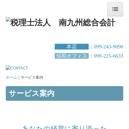
ホーム
事務所案内
本店
：
099-243-9090
当事務所の強み
信和オフィス
：
099-225-6633
スタッフ紹介
お客様の声
ホーム
｜サービス案内
サービス案内
サービス案内
税務会計
自計化・デジタル化支援
創業支援
あなたの経営に寄り添った
