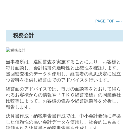
キャリアアップ
数字で見る働き方
PAGE TOP ―・
待遇・福利厚生
税務会計
募集要項
NEWS
当事務所は、巡回監査を実施することにより、お客様と
毎月面談し、会計帳簿の適時性と正確性を確認します。
お問合せ
巡回監査後のデータを使用し、経営者の意思決定に役立
つ資料を提供し経営面でのアドバイスを行います。
個人情報保護方針
経営面のアドバイスでは、毎月の面談等をとおして得ら
れるお客様からの情報や『ＴＫＣ経営指標』の同業他社
比較等によって、お客様の強みや経営課題等を分析し、
報告します。
決算書作成・納税申告書作成では、中小会計要領に準拠
した信頼性の高い会計データを使用し、社会的にも高く
評価される決算書と納税申告書を作成します。