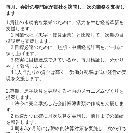
毎月、会計の専門家が貴社を訪問し、次の業務を支援し
ます
1.貴社の永続的な繁栄のために、活力を生む経営革新を
支援します。
1.同業他社（黒字・優良企業）と比較して、次期の目
標設定を支援します。
2.目標必達のために、短期・中期経営計画をご一緒に
練り上げます。
3.確実に目標達成できているか、毎月検証し、分かり
やすく報告します。
4.1人当たりの賃金は高く、労働分配率は低い経営の実
現を支援します。
2.毎期、黒字決算を実現する社内のメカニズムづくりを
提案します。
1.法令に完全準拠した会計帳簿書類の作成を支援しま
す。
2.迅速かつ正確に月次決算を実施し、前月までの業績
を報告します。
3.期末3か月前には戦略的決算対策を実施し、次の打ち