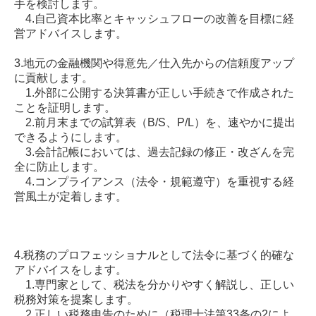
手を検討します。
4.自己資本比率とキャッシュフローの改善を目標に経
営アドバイスします。
3.地元の金融機関や得意先／仕入先からの信頼度アップ
に貢献します。
1.外部に公開する決算書が正しい手続きで作成された
ことを証明します。
2.前月末までの試算表（B/S、P/L）を、速やかに提出
できるようにします。
3.会計記帳においては、過去記録の修正・改ざんを完
全に防止します。
4.コンプライアンス（法令・規範遵守）を重視する経
営風土が定着します。
4.税務のプロフェッショナルとして法令に基づく的確な
アドバイスをします。
1.専門家として、税法を分かりやすく解説し、正しい
税務対策を提案します。
2.正しい税務申告のために（税理士法第33条の2によ