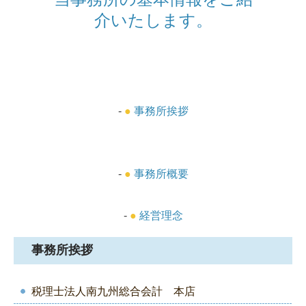
介いたします。
経営支援
事業承継・M&A
確定申告
-
●
事務所挨拶
相続相談
資産税対策
税務調査対策
-
●
事務所概要
相続無料相談のご案内
-
●
経営理念
採用情報
事務所挨拶
採用メッセージ
税理士法人南九州総合会計 本店
スタッフインタビュー