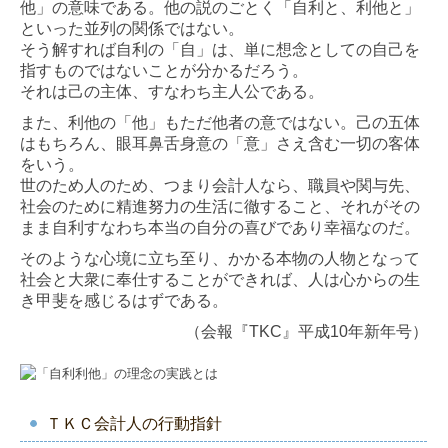
他」の意味である。他の説のごとく「自利と、利他と」
といった並列の関係ではない。
そう解すれば自利の「自」は、単に想念としての自己を
指すものではないことが分かるだろう。
それは己の主体、すなわち主人公である。
また、利他の「他」もただ他者の意ではない。己の五体
はもちろん、眼耳鼻舌身意の「意」さえ含む一切の客体
をいう。
世のため人のため、つまり会計人なら、職員や関与先、
社会のために精進努力の生活に徹すること、それがその
まま自利すなわち本当の自分の喜びであり幸福なのだ。
そのような心境に立ち至り、かかる本物の人物となって
社会と大衆に奉仕することができれば、人は心からの生
き甲斐を感じるはずである。
（会報『TKC』平成10年新年号）
ＴＫＣ会計人の行動指針