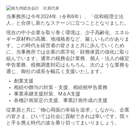
キャリアアップ
当事務所は今年2024年（令和6年）、「信和税理士法
数字で見る働き方
人」と合併し新たなステージに立つこととなりました。
現在の中小企業を取り巻く環境は、少子高齢化、エネル
待遇・福利厚生
ギー原材料の高騰、地域格差など、厳しいものがありま
す。この時代を経営者の皆さまと共に歩んでいくため
募集要項
に、当事務所では企業の黒字化・財務体質の強化に取り
組んでいます。通常の税務会計業務、個人・法人の確定
NEWS
申告業務、税務調査対応はもちろん、次のような業務を
通じ、御社の成長を幅広く支援いたします。
お問合せ
創業支援
相続や贈与の対策・支援、相続税申告業務
個人情報保護方針
事業承継支援対策、M＆A支援
各種計画策定の支援、事業計画作成の支援
従業員と共に「物心両面の幸福を追求」しながら、企業
の皆さま、ひいては社会に貢献できれば幸いです。我々
と手を携え時代の波を乗り切ってまいりましょう。